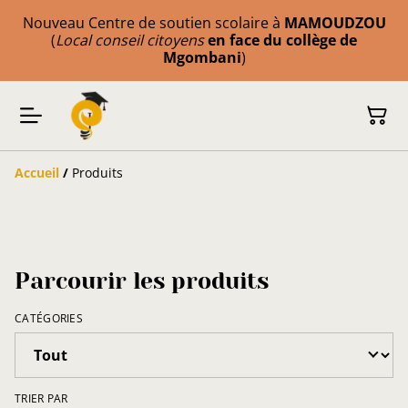
Nouveau Centre de soutien scolaire à
MAMOUDZOU
(
Local conseil citoyens
en face du collège de
Mgombani
)
Accueil
/
Produits
Parcourir les produits
CATÉGORIES
TRIER PAR